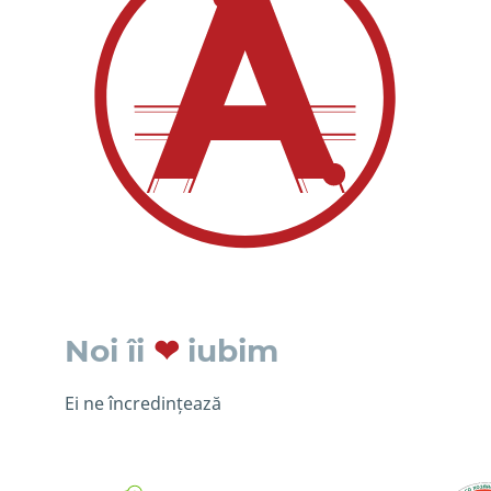
Noi îi
❤
iubim
Ei ne încredințează