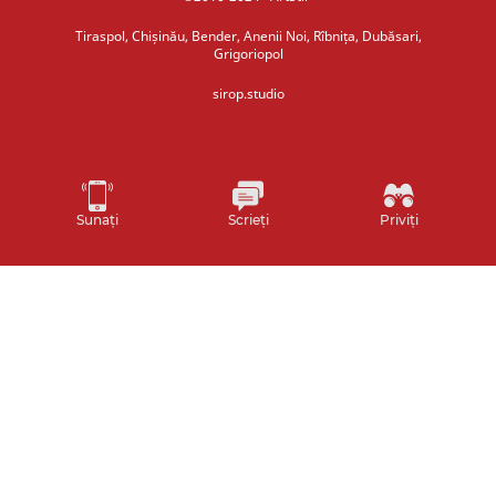
Tiraspol, Chișinău, Bender, Anenii Noi, Rîbnița, Dubăsari,
Grigoriopol
sirop.studio
Sunați
Scrieți
Priviți