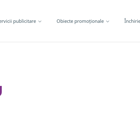
ervicii publicitare
Obiecte promoționale
Închiri
U