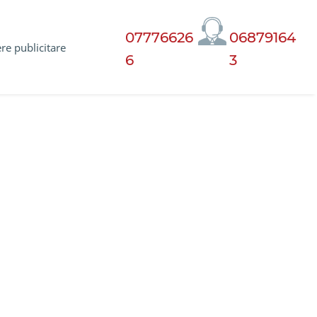
07776626
06879164
ere publicitare
6
3